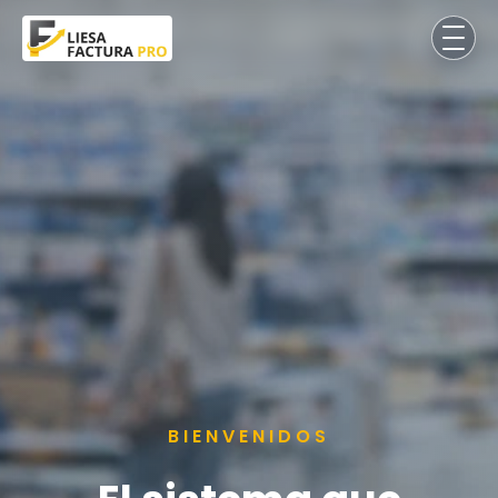
BIENVENIDOS