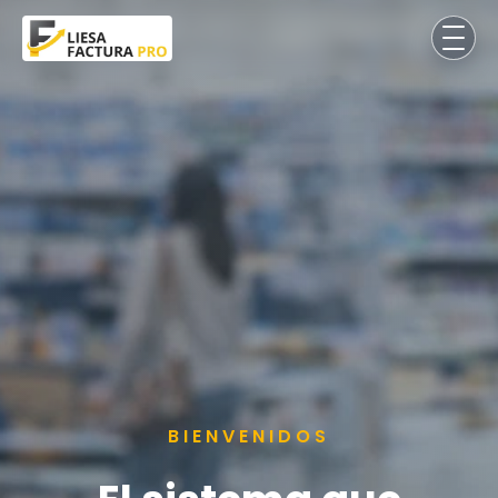
BIENVENIDOS