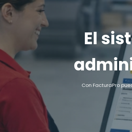
El si
admini
Con FacturaPro pued