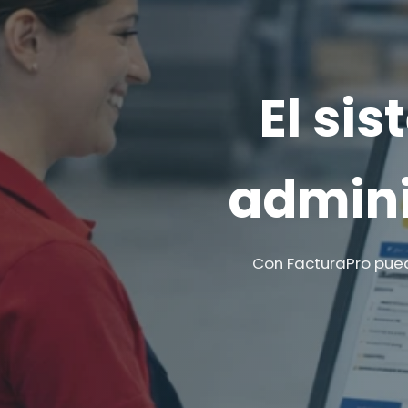
El si
admini
Con FacturaPro pued