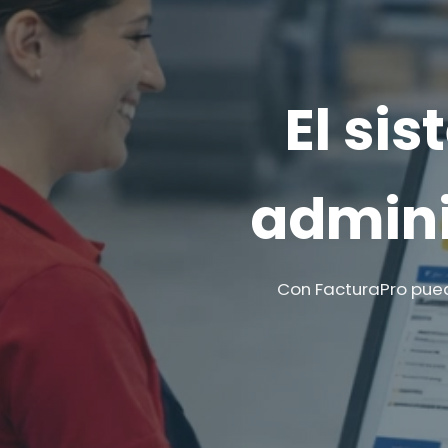
El si
admini
Con FacturaPro pued